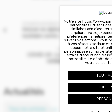
Notre site
https://www.nor
Actualité précédente
partenaires utilisent de
Innover en alpha-thérapie, le
similaires afin d’assure
améliorer votre expérie
nucléaire contre ...
préférences), améliorer le
suivant vos actions), vous 
à vos réseaux sociaux et 
depuis notre site et enfin
Actualité suivante
personnalisée sur notre site
COVID-19 : Le mot d’Alban
Certains traceurs non class
notre site. Le dépôt de c
VERBECKE, Prési...
votre consente
Panneau de gestion des cookies
TOUT A
TOUT R
Actualités
PERSON
Tous les articles