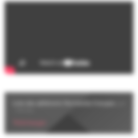
Liste des adhérents Normandie Energies
(pdf
- 340 Ko)
Télécharger