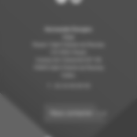
Normandie Énergies
Siège
Rouen / Saint Etienne du Rouvray
C/O INSA Rouen
Avenue de l’Université B.P. 08
76800 Saint Etienne du Rouvray
Cedex.
T. : 02 32 95 99 95
Nous contacter