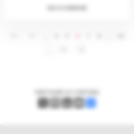
DELTA ENERGIE
…
4
5
6
7
8
…
20
…
PARTAGER CE CONTENU
X
Facebook
LinkedIn
Email
Partager