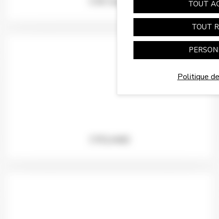
CVE Solar
TOUT A
TOUT R
PERSON
Politique de
CYCLHAD