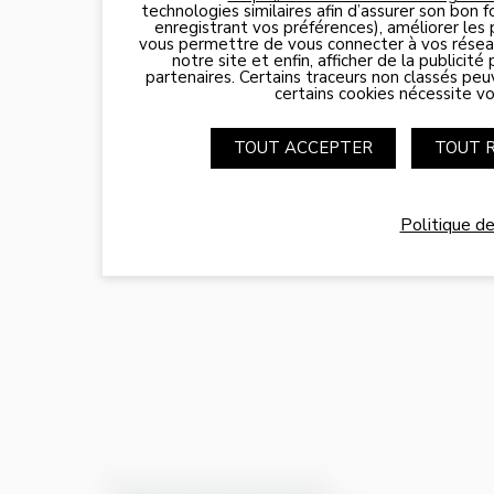
technologies similaires afin d’assurer son bon
enregistrant vos préférences), améliorer les 
vous permettre de vous connecter à vos réseau
notre site et enfin, afficher de la publicit
partenaires. Certains traceurs non classés pe
certains cookies nécessite v
TOUT ACCEPTER
TOUT 
Politique de