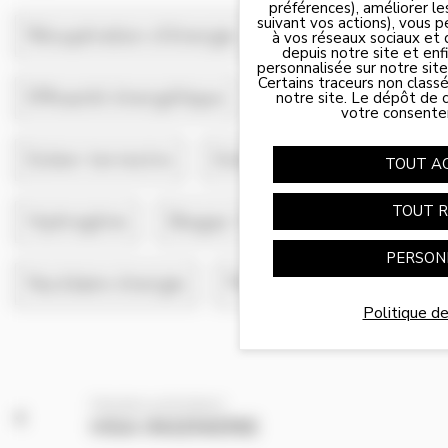
préférences), améliorer le
suivant vos actions), vous 
Récupération d'énergie
à vos réseaux sociaux et 
depuis notre site et enfin
personnalisée sur notre site
Certains traceurs non class
Efficacité énergétique
Solaire
notre site. Le dépôt de c
votre consente
Panneau de gestion des cookies
Eolien terrestre
Eolien en mer
TOUT A
TOUT R
Hydrogène
Biogaz / biomasse
PERSON
Nucléaire énergie
Pétrole
Gaz
Politique de
Membre précédent
HISA INGENIERIE