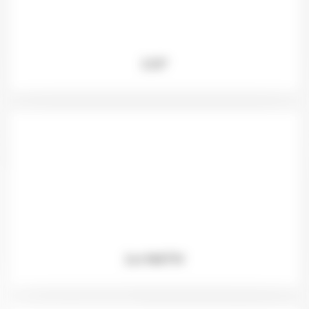
110°
1st NATIV