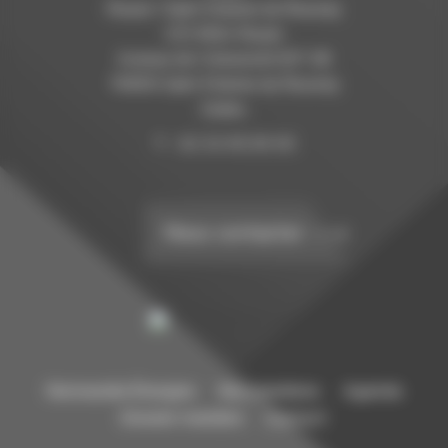
Rouen / Saint Etienne du Rouvray
C/O INSA Rouen
Avenue de l’Université B.P. 08
76800 Saint Etienne du Rouvray
Cedex.
T. : 02 32 95 99 95
Nous contacter
Normandie Énergies
Nos membres
Agenda
Devenir membre
Contact