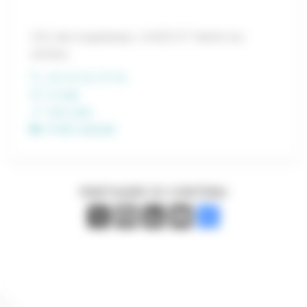
ZAC des longchamps, 14400 ST Martin-les-
entrées
02 31 51 37 51
E-mail
Site web
Profil LinkedIn
PARTAGER CE CONTENU
X
Facebook
LinkedIn
Email
Partager