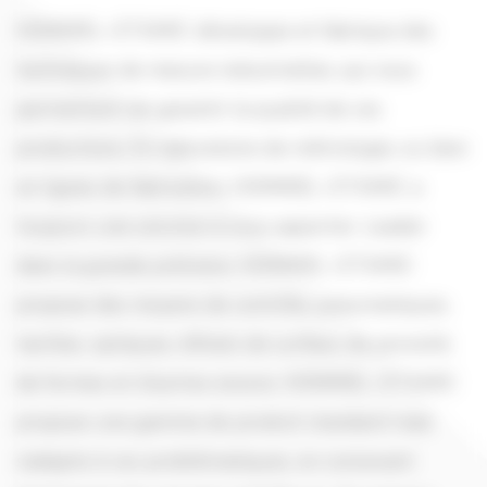
HOMMEL~ETAMIC développe et fabrique des
techniques de mesure industrielles, qui vous
permettent de garantir la qualité de vos
productions. En laboratoire de métrologie, ou bien
en lignes de fabrication, HOMMEL~ETAMIC a
toujours une solution à vous apporter. Leader
dans la grande précision, HOMMEL~ETAMIC
propose des moyens de contrôle, pneumatiques,
tactiles, optiques, d’états de surface, de porosité,
de formes et d’autres encore. HOMMEL~ETAMIC
propose une gamme de produit standard mais
s’adapte à vos problématiques, en concevant