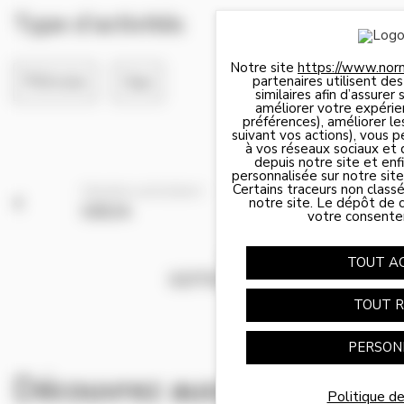
Type d’activités
Notre site
https://www.nor
Pétrole
Gaz
partenaires utilisent de
similaires afin d’assure
améliorer votre expérie
préférences), améliorer le
suivant vos actions), vous 
à vos réseaux sociaux et 
depuis notre site et enfin
personnalisée sur notre site
Certains traceurs non class
Membre précédent
notre site. Le dépôt de c
GB2A
votre consente
Panneau de gestion des cookies
Membre suivant
TOUT A
GDTECH FRANCE
TOUT R
PERSON
Découvrez aussi
Politique de