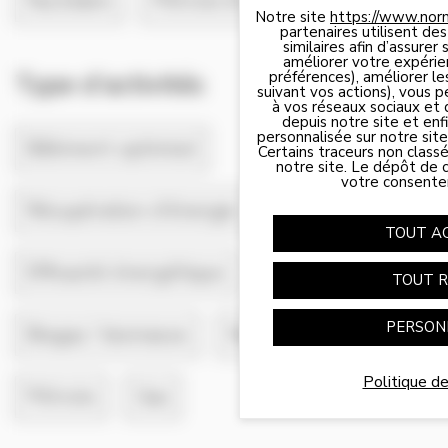
Nucléaire
Pétrole & Gaz
Notre site
https://www.nor
partenaires utilisent de
similaires afin d’assure
améliorer votre expérie
Type d’activités
préférences), améliorer le
suivant vos actions), vous 
à vos réseaux sociaux et 
depuis notre site et enfin
personnalisée sur notre site
Bâtiment optimisé
Certains traceurs non class
notre site. Le dépôt de c
votre consente
Panneau de gestion des cookies
Récupération d'énergie
TOUT A
Efficacité énergétique
Hydrogène
TOUT R
PERSON
Biogaz / biomasse
Nucléaire énergie
Politique de
Pétrole
Gaz