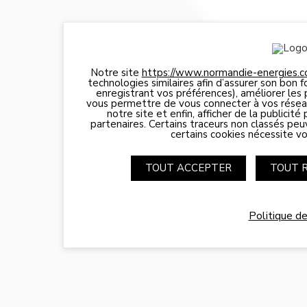
Notre site
https://www.normandie-energies.c
technologies similaires afin d’assurer son bon
enregistrant vos préférences), améliorer les 
vous permettre de vous connecter à vos réseau
notre site et enfin, afficher de la publicit
partenaires. Certains traceurs non classés pe
certains cookies nécessite v
TOUT ACCEPTER
TOUT 
Politique de