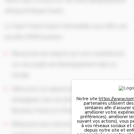
Havre, avec un focus sur les zones géographiques
Afrique & Moyen Orient.
La Team France Export Normandie vous offre une
journée 100% business :
Rencontrez les experts qui vous conseilleront
sur vos projets de développement dans le
monde
Découvrez vos opportunités export en
Notre site
https://www.nor
échangeant avec les directeurs des bureaux
partenaires utilisent de
similaires afin d’assure
Business France en Afrique et au Moyen-Orient
améliorer votre expérie
préférences), améliorer le
suivant vos actions), vous 
Réseautez avec d’autres dirigeants sur vos
à vos réseaux sociaux et 
depuis notre site et enfin