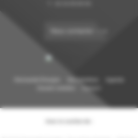
T. : 02 32 95 99 95
Nous contacter
Normandie Énergies
Nos membres
Agenda
Devenir membre
Contact
Avec le soutien de :