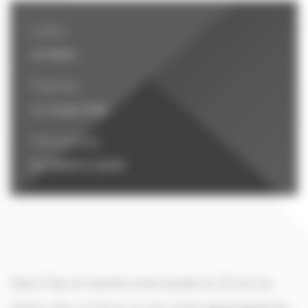
Lieu
Le Havre
Dates
Le 10 juin 2026
Horaires
De 08h00 à 16h00
Xport Day se tiendra cette année le 10 juin au