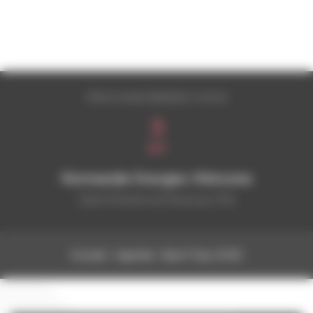
PROCHAIN RENDEZ-VOUS
3
SEP
Normandie Energies Welcome
Saint Étienne du Rouvray (76)
Accueil
›
Agenda
›
Xport Day 2026