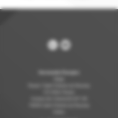
Normandie Énergies
Siège
Rouen / Saint Etienne du Rouvray
C/O INSA Rouen
Avenue de l’Université B.P. 08
76800 Saint Etienne du Rouvray
Cedex.