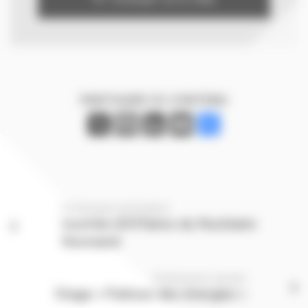
PARTAGER CE CONTENU
X
Facebook
LinkedIn
Email
Partager
Événement précédent
Journée d’Affaires du Nucléaire
Normand
Événement suivant
Stage « Parkour des énergies »