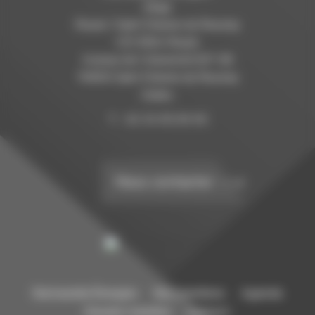
Siège
Rouen / Saint Etienne du Rouvray
C/O INSA Rouen
Avenue de l’Université B.P. 08
76800 Saint Etienne du Rouvray
Cedex.
T. : 02 32 95 99 95
Nous contacter
Normandie Énergies
Nos membres
Agenda
Devenir membre
Contact