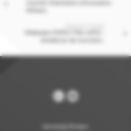
Journée Orientation Information
Métiers
Événement suivant
Webinaire EXPECTRA-APEC :
tendances de recrutem...
Normandie Énergies