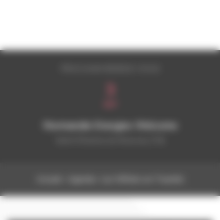
PROCHAIN RENDEZ-VOUS
3
SEP
Normandie Energies Welcome
Saint Étienne du Rouvray (76)
Accueil
›
Agenda
›
Les Métiers en Tournée