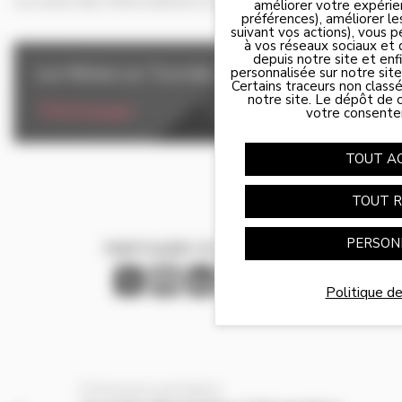
La suite des informations à venir !
améliorer votre expérie
préférences), améliorer le
suivant vos actions), vous 
à vos réseaux sociaux et 
depuis notre site et enfin
Les Métiers en Tournée
personnalisée sur notre site
(png - 174 Ko)
Certains traceurs non class
notre site. Le dépôt de c
Télécharger
votre consente
Panneau de gestion des cookies
TOUT A
TOUT R
PERSON
PARTAGER CE CONTENU
X
Facebook
LinkedIn
Email
Partager
Politique de
Événement précédent