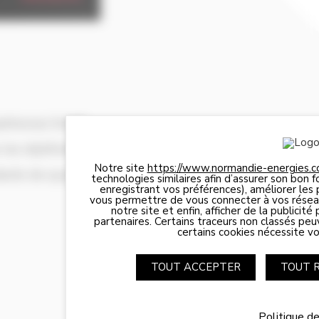
mpétences fondé
e les diplômés
Notre site
https://www.normandie-energies.c
ards de qualité
technologies similaires afin d’assurer son bon
enregistrant vos préférences), améliorer les 
vous permettre de vous connecter à vos réseau
notre site et enfin, afficher de la publicit
partenaires. Certains traceurs non classés pe
certains cookies nécessite v
TOUT ACCEPTER
TOUT 
Politique de